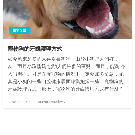
醫學保健
寵物狗的牙齒護理方式
如今愈來愈多的人喜愛養狗狗，由於小狗是人們好朋
友，而且小狗能夠 協助人們許多的事兒，而且，能夠 令
人很開心。可是在養寵物的情況下一定要加多留意，尤
其是小狗的一些口腔健康層面應當把握一些，寵物狗的
牙齒護理方式，那麼，寵物狗的牙齒護理方式有什麼？
Posted
June 11, 2021
ourfuturerailway
on