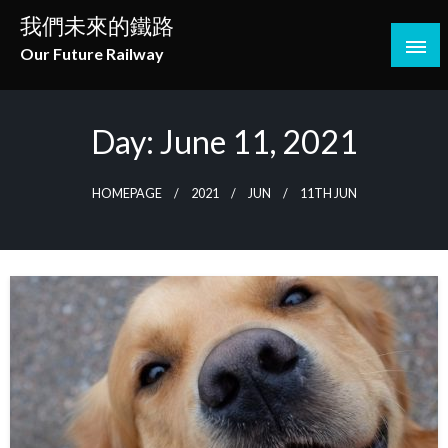
Skip
我們未來的鐵路
to
Our Future Railway
content
Day:
June 11, 2021
HOMEPAGE
2021
JUN
11TH JUN