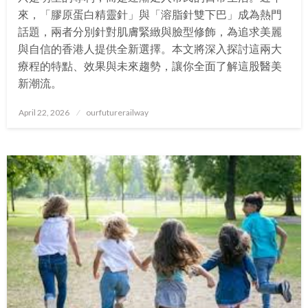
來，「膠原蛋白精靈針」與「溶脂針雙下巴」成為熱門
話題，兩者分別針對肌膚緊緻與臉型修飾，為追求美麗
與自信的香港人提供全新選擇。本文將深入探討這兩大
療程的特點、效果與未來趨勢，讓你全面了解這股醫美
新潮流。
Posted
April 22, 2026
ourfuturerailway
on