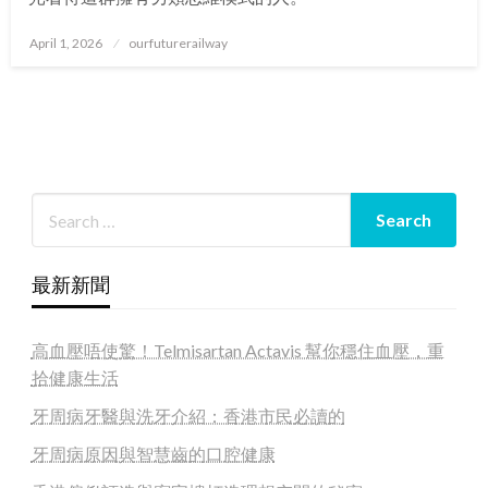
Posted
April 1, 2026
ourfuturerailway
on
最新新聞
高血壓唔使驚！Telmisartan Actavis 幫你穩住血壓，重
拾健康生活
牙周病牙醫與洗牙介紹：香港市民必讀的
牙周病原因與智慧齒的口腔健康