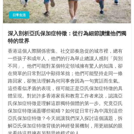
日常生活
深入剖析亞氏保加症特徵：從行為細節讀懂他們獨
特的世界
香港這個人際關係密集、社交節奏急促的城市裡，總有
一些孩子和成年人，他們的行為舉止總讓人感到「與別
不同」。他們可能對某個特定領域擁有驚人的知識，卻
在簡單的日常對話中顯得笨拙；他們可能堅持走同一條
路回家，卻無法理解為何同事會因為一句實話而生氣。
這些看似矛盾的表現，很可能正是亞氏保加症特徵的具
體呈現。對於許多香港家長和教育工作者來說，認識亞
氏保加症特徵是理解這群獨特個體的第一步。究竟亞氏
保加症特徵涵蓋哪些範疇？如何從日常行為中識別這些
亞氏保加症特徵？今天就讓我們深入探討這個議題，拆
解亞氏保加症特徵背後的神經發展機制，用更細膩的眼
光看待這群擁有另類思維模式的人。