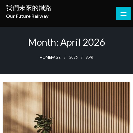
Skip
我們未來的鐵路
to
Our Future Railway
content
Month:
April 2026
HOMEPAGE
2026
APR