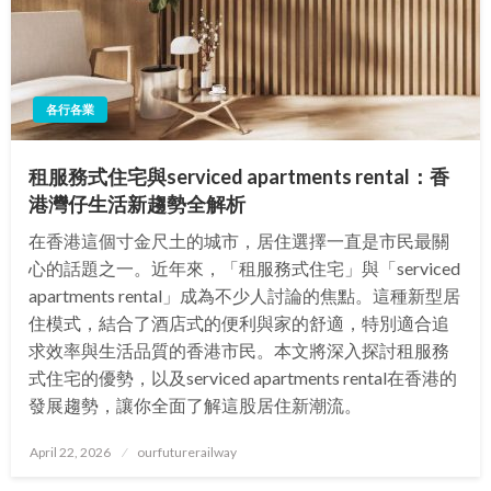
各行各業
租服務式住宅與serviced apartments rental：香
港灣仔生活新趨勢全解析
在香港這個寸金尺土的城市，居住選擇一直是市民最關
心的話題之一。近年來，「租服務式住宅」與「serviced
apartments rental」成為不少人討論的焦點。這種新型居
住模式，結合了酒店式的便利與家的舒適，特別適合追
求效率與生活品質的香港市民。本文將深入探討租服務
式住宅的優勢，以及serviced apartments rental在香港的
發展趨勢，讓你全面了解這股居住新潮流。
Posted
April 22, 2026
ourfuturerailway
on