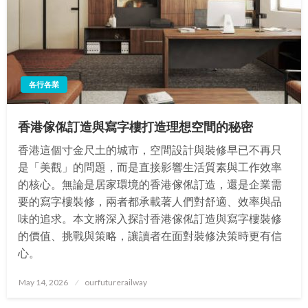
各行各業
香港傢俬訂造與寫字樓打造理想空間的秘密
香港這個寸金尺土的城市，空間設計與裝修早已不再只
是「美觀」的問題，而是直接影響生活質素與工作效率
的核心。無論是居家環境的香港傢俬訂造，還是企業需
要的寫字樓裝修，兩者都承載著人們對舒適、效率與品
味的追求。本文將深入探討香港傢俬訂造與寫字樓裝修
的價值、挑戰與策略，讓讀者在面對裝修決策時更有信
心。
Posted
May 14, 2026
ourfuturerailway
on