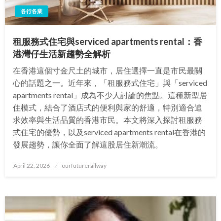
各行各業
租服務式住宅與serviced apartments rental：香
港灣仔生活新趨勢全解析
在香港這個寸金尺土的城市，居住選擇一直是市民最關
心的話題之一。近年來，「租服務式住宅」與「serviced
apartments rental」成為不少人討論的焦點。這種新型居
住模式，結合了酒店式的便利與家的舒適，特別適合追
求效率與生活品質的香港市民。本文將深入探討租服務
式住宅的優勢，以及serviced apartments rental在香港的
發展趨勢，讓你全面了解這股居住新潮流。
Posted
April 22, 2026
ourfuturerailway
on