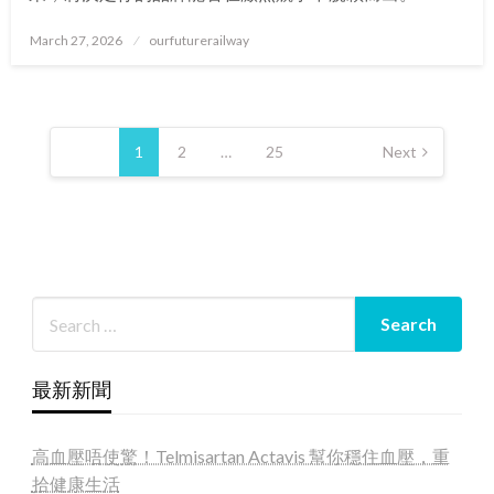
Posted
March 27, 2026
ourfuturerailway
on
Posts
pagination
1
2
…
25
Next
最新新聞
高血壓唔使驚！Telmisartan Actavis 幫你穩住血壓，重
拾健康生活