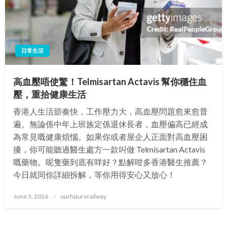
日常生活
高血壓唔使驚！Telmisartan Actavis 幫你穩住血
壓，重拾健康生活
香港人生活節奏快，工作壓力大，高血壓問題愈來愈普
遍。無論係中年上班族定係退休長者，血壓偏高已經成
為常見嘅健康煩惱。如果你或者屋企人正面對高血壓困
擾，你可能聽過醫生處方一款叫做 Telmisartan Actavis
嘅藥物。呢隻藥到底有咩好？點解咁多香港醫生推薦？
今日就同你詳細拆解，等你用得安心又放心！
Posted
June 3, 2026
ourfuturerailway
on