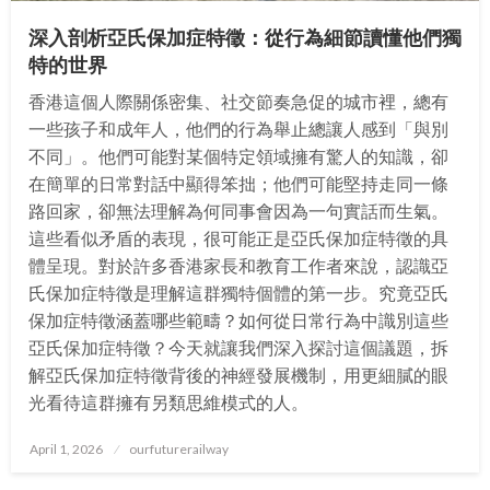
深入剖析亞氏保加症特徵：從行為細節讀懂他們獨
特的世界
香港這個人際關係密集、社交節奏急促的城市裡，總有
一些孩子和成年人，他們的行為舉止總讓人感到「與別
不同」。他們可能對某個特定領域擁有驚人的知識，卻
在簡單的日常對話中顯得笨拙；他們可能堅持走同一條
路回家，卻無法理解為何同事會因為一句實話而生氣。
這些看似矛盾的表現，很可能正是亞氏保加症特徵的具
體呈現。對於許多香港家長和教育工作者來說，認識亞
氏保加症特徵是理解這群獨特個體的第一步。究竟亞氏
保加症特徵涵蓋哪些範疇？如何從日常行為中識別這些
亞氏保加症特徵？今天就讓我們深入探討這個議題，拆
解亞氏保加症特徵背後的神經發展機制，用更細膩的眼
光看待這群擁有另類思維模式的人。
Posted
April 1, 2026
ourfuturerailway
on