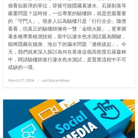
個看似新淨的單位，背後可能隱藏著滲水、石屎剝落等
嚴重問題？這時候，一位專業的驗樓師，就是您最重要
的「守門人」。很多人以為驗樓只是「行行企企」隨便
看看，但真正的驗樓師擁有一雙「金睛火眼」，更掌握
著多種專業檢測技術，當中以滲水色水測試最為關鍵，
能將隱藏在牆身、地台下的漏水問題「連根拔起」。今
天，我們就來深入探討為何在香港這個高密度石屎森林
中，聘請驗樓師進行滲水色水測試，是置業流程中不可
或缺的一環。
Posted
March 27, 2026
ourfuturerailway
on