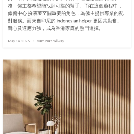
務，僱主都希望能找到可靠的幫手。而在這個過程中，
僱傭中心 扮演著至關重要的角色，為僱主提供專業的配
對服務。而來自印尼的 indonesian helper 更因其勤奮、
耐心及適應力強，成為香港家庭的熱門選擇。
Posted
May 14, 2026
ourfuturerailway
on