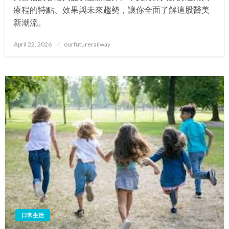
療程的特點、效果與未來趨勢，讓你全面了解這股醫美
新潮流。
Posted
April 22, 2026
ourfuturerailway
on
日常生活