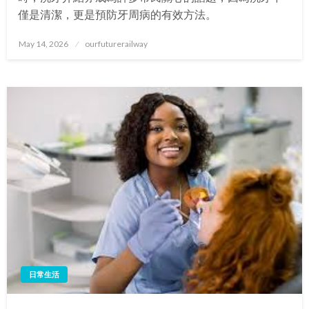
僅是清潔，更是預防牙周病的有效方法。
Posted
May 14, 2026
ourfuturerailway
on
日常生活