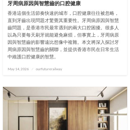
牙周病原因與智慧齒的口腔健康
香港這個生活節奏快速的城市，口腔健康往往被忽略，
直到牙齒出現問題才驚覺其重要性。牙周病原因與智慧
齒問題，是香港市民最常遇到的兩大口腔困擾。很多人
以為只要每天刷牙就能避免麻煩，但事實上，牙周病原
因與智慧齒的影響遠比想像中複雜。本文將深入探討牙
周病原因與智慧齒的關聯，並提供香港市民在日常生活
中維護口腔健康的智慧。
Posted
May 14, 2026
ourfuturerailway
on