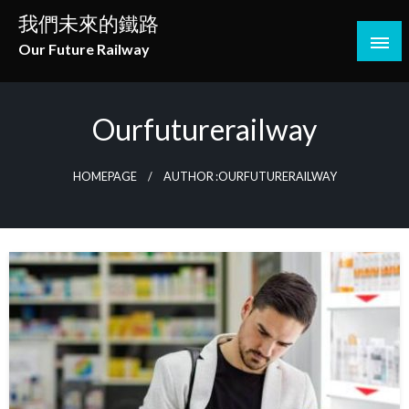
Skip
我們未來的鐵路
to
Our Future Railway
content
Ourfuturerailway
HOMEPAGE
AUTHOR :OURFUTURERAILWAY