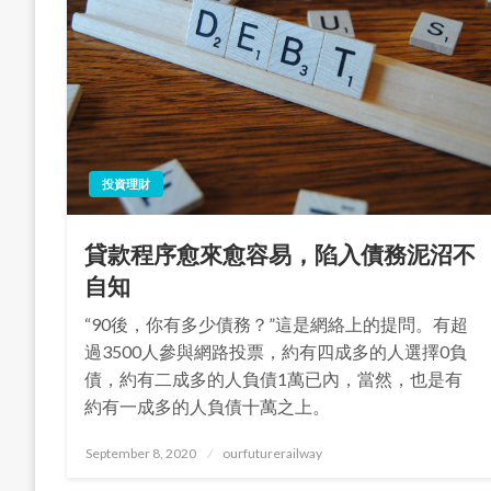
投資理財
貸款程序愈來愈容易，陷入債務泥沼不
自知
“90後，你有多少債務？”這是網絡上的提問。有超
過3500人參與網路投票，約有四成多的人選擇0負
債，約有二成多的人負債1萬已內，當然，也是有
約有一成多的人負債十萬之上。
Posted
September 8, 2020
ourfuturerailway
on