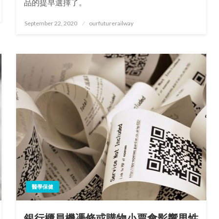
品的提早選擇了。
Posted
September 22, 2020
ourfuturerailway
on
醫學保健
銀行櫃員機憑條或購物小票會影響男性