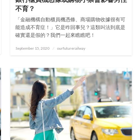
不育？
「金融機構自動櫃員機憑條、商場購物收據很有可
能造成不育症！」它是咋回事兒？這類叫法到底是
確實還是假的？我們一起來瞧瞧吧！
Posted
September 15, 2020
ourfuturerailway
on