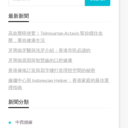
最新新聞
高血壓唔使驚！Telmisartan Actavis 幫你穩住血
壓，重拾健康生活
牙周病牙醫與洗牙介紹：香港市民必讀的
牙周病原因與智慧齒的口腔健康
香港傢俬訂造與寫字樓打造理想空間的秘密
僱傭中心與 Indonesian Helper：香港家庭的最佳選
擇指南
新聞分類
中西婚嫁