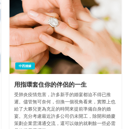
中西婚嫁
用指環套住你的伴侶的一生
受肺炎疫情危害，許多新手的婚宴都迫不得已推
遲。儘管無可奈何，但換一個視角看來，實際上也
給了大夥兒更為充足的時間來提前準備自身的婚
宴。充分考慮最近許多公司仍未開工，除開和婚慶
策劃企業雲溝通交流，還可以做的就剩餘一些必需