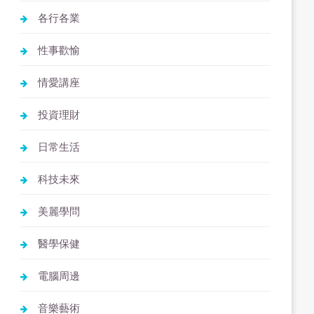
各行各業
性事歡愉
情愛講座
投資理財
日常生活
科技未來
美麗學問
醫學保健
電腦周邊
音樂藝術