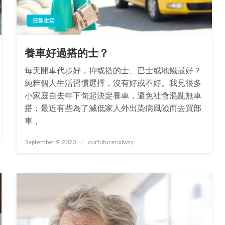
日常生活
養車好過搭的士？
每天開車代步好，抑或搭的士、巴士或地鐵最好？
純粹個人生活習慣選擇，沒有好或不好。我見很多
小家庭自去年下旬起決定養車，避免社會混亂無車
搭；最近有些為了減低家人外出染病風險而去買部
車，
Posted
September 9, 2020
ourfuturerailway
on