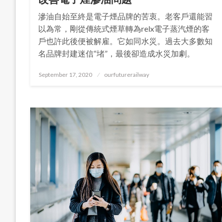
滲油自始至終是電子煙品牌的苦衷。老客戶還能習
以為常，剛從傳統式煙草轉為relx電子蒸汽煙的客
戶也許此後便被解雇。它如同水災。過去大多數知
名品牌封建迷信“堵”，最後卻造成水災加劇。
Posted
September 17, 2020
ourfuturerailway
on