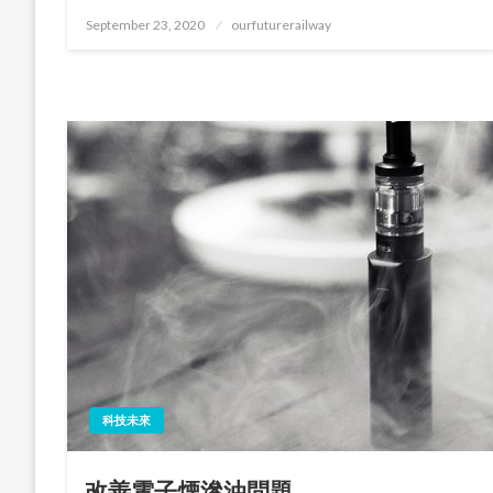
Posted
September 23, 2020
ourfuturerailway
on
科技未來
改善電子煙滲油問題