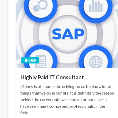
各行各業
Highly Paid IT Consultant
Money is of course the driving force behind a lot of
things that we do in our life. It is definitely the reason
behind the career path we choose for ourselves. I
have seen many competent professionals, in the
field…