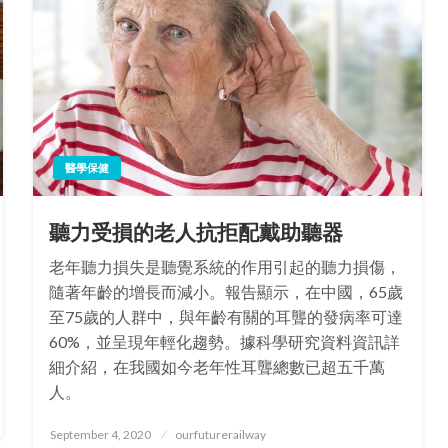
醫學保健
聽力受損的老人抗拒配戴助聽器
老年聽力損失是聽覺系統的作用引起的聽力損傷，
隨著年齡的增長而減小。報告顯示，在中國，65歲
至75歲的人群中，與年齡有關的耳聾的發病率可達
60%，並呈現年輕化趨勢。據科學研究資料資訊詳
細介紹，在我國如今老年性耳聾總數已超五千萬
人。
Posted
September 4, 2020
ourfuturerailway
on