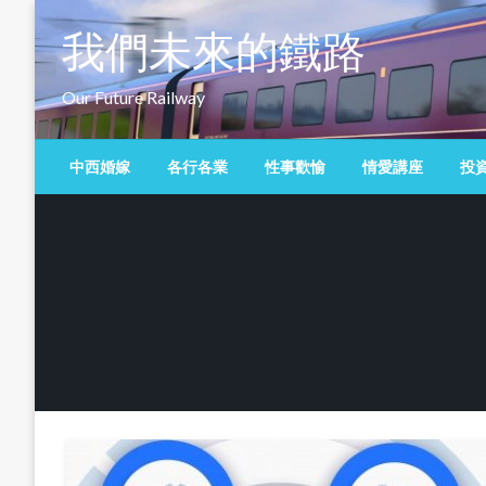
Skip
我們未來的鐵路
to
content
Our Future Railway
中西婚嫁
各行各業
性事歡愉
情愛講座
投