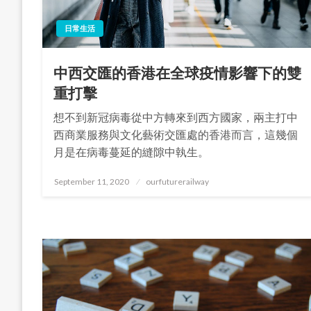
日常生活
中西交匯的香港在全球疫情影響下的雙
重打擊
想不到新冠病毒從中方轉來到西方國家，兩主打中
西商業服務與文化藝術交匯處的香港而言，這幾個
月是在病毒蔓延的縫隙中執生。
Posted
September 11, 2020
ourfuturerailway
on