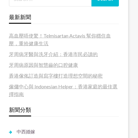
最新新聞
高血壓唔使驚！Telmisartan Actavis 幫你穩住血
壓，重拾健康生活
牙周病牙醫與洗牙介紹：香港市民必讀的
牙周病原因與智慧齒的口腔健康
香港傢俬訂造與寫字樓打造理想空間的秘密
僱傭中心與 Indonesian Helper：香港家庭的最佳選
擇指南
新聞分類
中西婚嫁