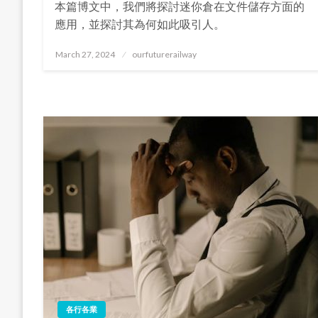
本篇博文中，我們將探討迷你倉在文件儲存方面的
應用，並探討其為何如此吸引人。
Posted
March 27, 2024
ourfuturerailway
on
各行各業