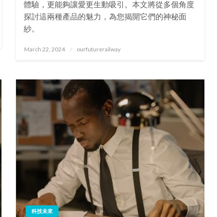
體驗，更能夠讓愛更生動吸引。本文將從多個角度
探討這兩種產品的魅力，為您揭開它們的神秘面
紗。
Posted
March 22, 2024
ourfuturerailway
on
科技未來