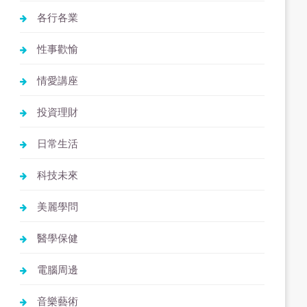
各行各業
性事歡愉
情愛講座
投資理財
日常生活
科技未來
美麗學問
醫學保健
電腦周邊
音樂藝術