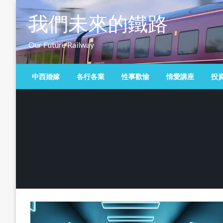
Skip
我們未來的鐵路
to
content
Our Future Railway
中西婚嫁
各行各業
性事歡愉
情愛講座
投