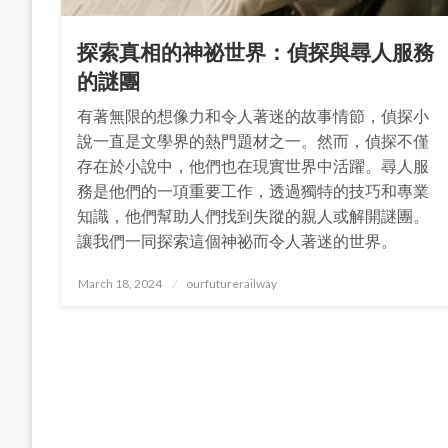
探索真相的神祕世界：偵探與尋人服務
的謎團
有著無限的想像力和令人著迷的故事情節，偵探小
說一直是文學界的熱門題材之一。然而，偵探不僅
存在於小說中，他們也在現實世界中活躍。尋人服
務是他們的一項重要工作，透過獨特的技巧和專業
知識，他們幫助人們找到失蹤的親人或解開謎團。
讓我們一同探索這個神祕而令人著迷的世界。
Posted
March 18, 2024
ourfuturerailway
on