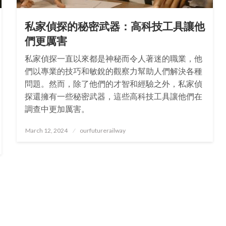
私家偵探的秘密武器：高科技工具讓他
們更厲害
私家偵探一直以來都是神秘而令人著迷的職業，他
們以專業的技巧和敏銳的觀察力幫助人們解決各種
問題。然而，除了他們的才智和經驗之外，私家偵
探還擁有一些秘密武器，這些高科技工具讓他們在
調查中更加厲害。
Posted
March 12, 2024
ourfuturerailway
on