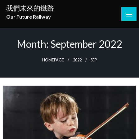
Skip
我們未來的鐵路
to
Our Future Railway
content
Month:
September 2022
HOMEPAGE
2022
SEP