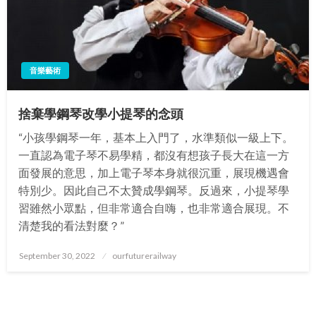
音樂藝術
捨棄學鋼琴改學小提琴的念頭
“小孩學鋼琴一年，基本上入門了，水準類似一級上下。
一直認為電子琴不易學精，都沒有想孩子長大在這一方
面發展的意思，加上電子琴本身就很沉重，展現機遇會
特別少。因此自己不太贊成學鋼琴。反過來，小提琴學
習雖然小眾點，但非常適合自嗨，也非常適合展現。不
清楚我的看法對麼？”
Posted
September 30, 2022
ourfuturerailway
on