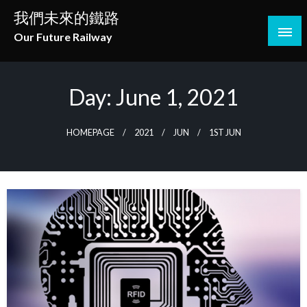
Skip
我們未來的鐵路
to
Our Future Railway
content
Day:
June 1, 2021
HOMEPAGE
2021
JUN
1ST JUN