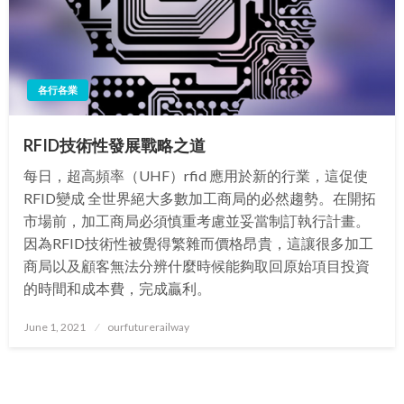
各行各業
RFID技術性發展戰略之道
每日，超高頻率（UHF）rfid 應用於新的行業，這促使
RFID變成 全世界絕大多數加工商局的必然趨勢。在開拓
市場前，加工商局必須慎重考慮並妥當制訂執行計畫。
因為RFID技術性被覺得繁雜而價格昂貴，這讓很多加工
商局以及顧客無法分辨什麼時候能夠取回原始項目投資
的時間和成本費，完成贏利。
Posted
June 1, 2021
ourfuturerailway
on