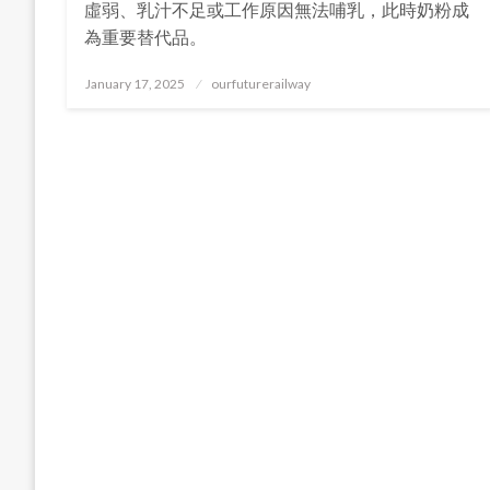
虛弱、乳汁不足或工作原因無法哺乳，此時奶粉成
為重要替代品。
Posted
January 17, 2025
ourfuturerailway
on