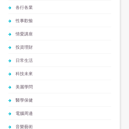
各行各業
性事歡愉
情愛講座
投資理財
日常生活
科技未來
美麗學問
醫學保健
電腦周邊
音樂藝術