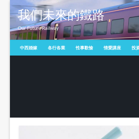
Skip
我們未來的鐵路
to
content
Our Future Railway
中西婚嫁
各行各業
性事歡愉
情愛講座
投