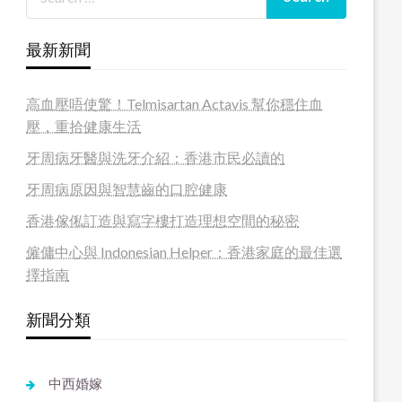
最新新聞
高血壓唔使驚！Telmisartan Actavis 幫你穩住血
壓，重拾健康生活
牙周病牙醫與洗牙介紹：香港市民必讀的
牙周病原因與智慧齒的口腔健康
香港傢俬訂造與寫字樓打造理想空間的秘密
僱傭中心與 Indonesian Helper：香港家庭的最佳選
擇指南
新聞分類
中西婚嫁