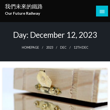
Skip
我們未來的鐵路
to
Our Future Railway
content
Day:
December 12, 2023
HOMEPAGE
2023
DEC
12TH DEC