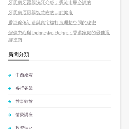
牙周病牙醫與洗牙介紹：香港市民必讀的
牙周病原因與智慧齒的口腔健康
香港傢俬訂造與寫字樓打造理想空間的秘密
僱傭中心與 Indonesian Helper：香港家庭的最佳選
擇指南
新聞分類
中西婚嫁
各行各業
性事歡愉
情愛講座
投資理財