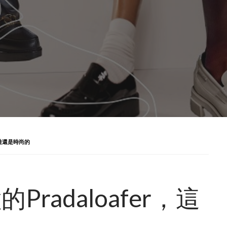
種鞋還是時尚的
radaloafer，這