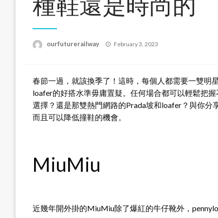
種鞋還是時尚的
Posted
ourfuturerailway
February 3, 2023
on
春節一過，就該換季了！這時，每個人都需要一雙明星愛豆
loafer的好搭水準毋庸置疑。任何場合都可以輕鬆
選擇？還是那雙熱門網路的Prada坡和loafer？與你
而且可以降低撞鞋的機會。
MiuMiu
近幾年開外掛的MiuMiu除了爆紅的牛仔靴外，pennyl