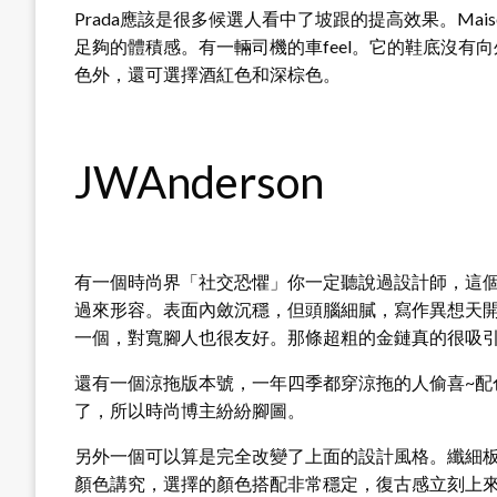
Prada應該是很多候選人看中了坡跟的提高效果。Mais
足夠的體積感。有一輛司機的車feel。它的鞋底沒
色外，還可選擇酒紅色和深棕色。
JWAnderson
有一個時尚界「社交恐懼」你一定聽說過設計師，這個人就
過來形容。表面內斂沉穩，但頭腦細膩，寫作異想天開。
一個，對寬腳人也很友好。那條超粗的金鏈真的很吸
還有一個涼拖版本號，一年四季都穿涼拖的人偷喜~配
了，所以時尚博主紛紛腳圖。
另外一個可以算是完全改變了上面的設計風格。纖細
顏色講究，選擇的顏色搭配非常穩定，復古感立刻上