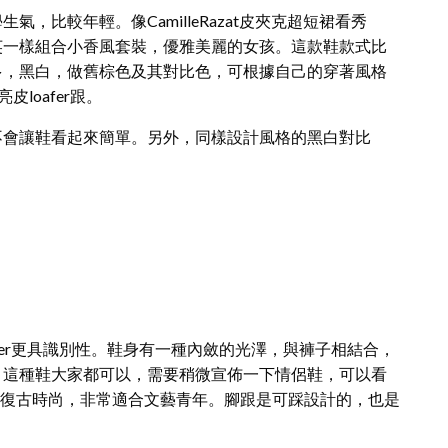
，比較年輕。像CamilleRazat皮夾克超短裙看秀
張元英一樣組合小香風套裝，優雅美麗的女孩。這款鞋款式比
多，黑白，做舊棕色及其對比色，可根據自己的穿著風格
loafer跟。
不會讓鞋看起來簡單。另外，同樣設計風格的黑白對比
系列loafer更具識別性。鞋身有一種內斂的光澤，與褲子相結合，
，這種鞋大家都可以，需要稍微宣佈一下情侶鞋，可以看
更復古時尚，非常適合文藝青年。腳跟是可踩設計的，也是