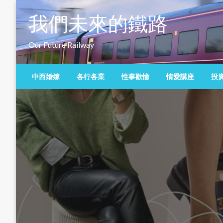
Skip
我們未來的鐵路
to
content
Our Future Railway
中西婚嫁
各行各業
性事歡愉
情愛講座
投