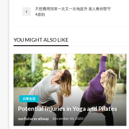
不想費用預算一次又一次地提升 達人教你堅守
Post
Previous
4原則
Post
navigation
YOU MIGHT ALSO LIKE
日常生活
Potential Injuries in Yoga and Pilates
ourfuturerailway
December 30, 2020