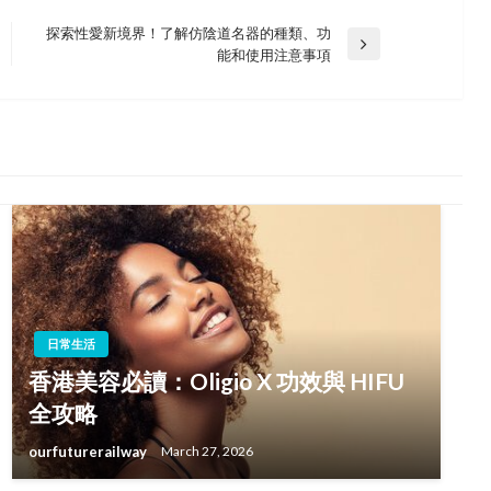
探索性愛新境界！了解仿陰道名器的種類、功
Next
能和使用注意事項
Post
日常生活
香港美容必讀：Oligio X 功效與 HIFU
全攻略
ourfuturerailway
March 27, 2026