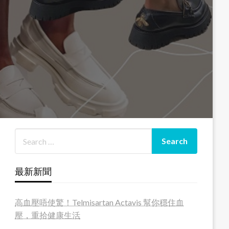
最新新聞
高血壓唔使驚！Telmisartan Actavis 幫你穩住血
壓，重拾健康生活