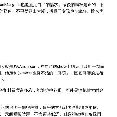
onMargiela也能滿足自己的需求。最後的頭板是正的，有
有向外延伸，不容易露出大腳，矮個子女孩也能拿住。除灰黑
是JWAnderson，在自己的show上結束可以用一閃而
他定制的loafer也挺不錯的「胖萌」，圓圓胖胖的最後
引人！！
色和材質豐富多彩，能讓你挑花眼。可能是涼拖款太耐穿
板正的最後一個很嚴肅，扁平的方形鞋尖會顯得更柔軟。
來，天氣變暖時穿，不會顯得低沉。鞋身和編織鞋各採用