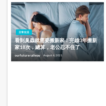
日常生活
看到臭蟲就需要搬新家！完婚3年搬新
家18次，總算，老公忍不住了
ourfuturerailway
August 6, 2021