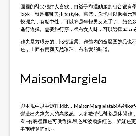
圓圓的鞋尖很討人喜歡，白襪子和運動服的組合很有學生氣
look，就是那種美少女style。當然，你也可以像
較漂亮，有點中性，可以算是年輕男女兇手了。顏色
進行選擇。需要旅行穿，很有女人味，可以選擇3.5cm亮皮
鞋尖是方環形的，比較溫柔。鞋體內的金屬圈飾品也
色，上面有兩顆天然珍珠，有名愛的味道。
MaisonMargiela
與中規中規中矩鞋相比，MaisonMargielatabi
營造出先鋒文人的高級感。大多數情侶鞋都是休閒鞋
看~有幾種顏色可供選擇:黑色和波爾多紅色，鮮紅色
半拖鞋穿的ok～