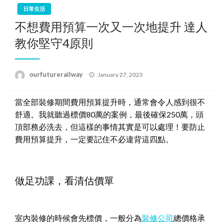
日常生活
不想費用預算一次又一次地提升 達人
教你堅守4原則
Posted
ourfuturerailway
January 27, 2023
on
當全部裝修期間費用預算提升時，通常會令人感到很不
舒適。我就聽過標價80萬的案例，最後確保250萬，頭
頂部務必洗去，但這樣的事情其實是可以處理！要防止
費用預算提升，一定要記住不必違背這四點。
做足功課，看清估價單
室內裝修的時候會先標價，一般分為
裝修公司
總價格承