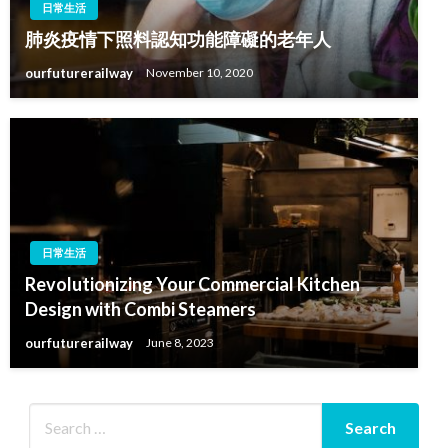
日常生活
肺炎疫情下照料認知功能障礙的老年人
ourfuturerailway
November 10, 2020
日常生活
Revolutionizing Your Commercial Kitchen
Design with Combi Steamers
ourfuturerailway
June 8, 2023