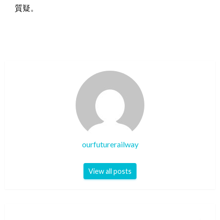
質疑。
ourfuturerailway
View all posts