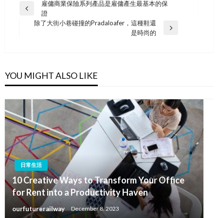
Post
雇傭商業保險系列產品是雇傭產生最基本的保
Previous
證
navigation
Post
除了大街小巷碰撞的Pradaloafer，這種鞋還
Next
是時尚的
Post
YOU MIGHT ALSO LIKE
日常生活
10 Creative Ways to Transform Your Office
for Rent into a Productivity Haven
ourfuturerailway
December 8, 2023