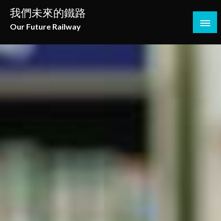
Skip
我們未來的鐵路
to
Our Future Railway
content