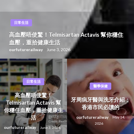
醫學保健
牙周病牙醫與洗牙介紹：香港市民必讀的
ourfuturerailway
May 14, 2026
日常生活
醫學保健
高血壓唔使驚！
牙周病牙醫與洗牙介紹：
Telmisartan Actavis 幫
香港市民必讀的
你穩住血壓，重拾健康生
活
ourfuturerailway
May 14,
2026
ourfuturerailway
June 3, 2026