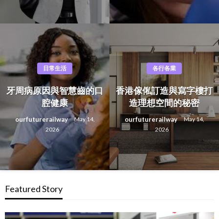
日常生活
各行各業
牙周病原因與智慧齒的口
香港傢俬訂造與寫字樓打
腔健康
造理想空間的秘密
ourfuturerailway
ourfuturerailway
May 14,
May 14,
2026
2026
Featured Story