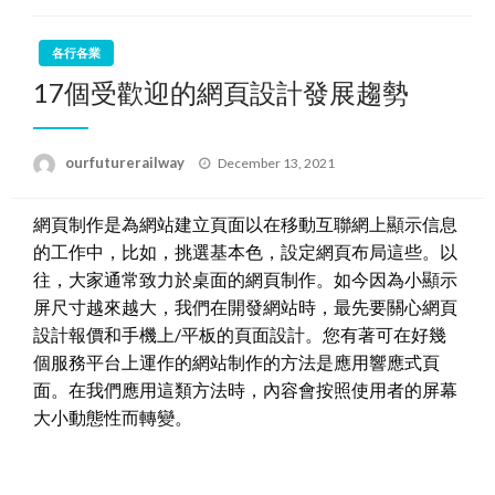
各行各業
17個受歡迎的網頁設計發展趨勢
Posted
ourfuturerailway
December 13, 2021
on
網頁制作是為網站建立頁面以在移動互聯網上顯示信息
的工作中，比如，挑選基本色，設定網頁布局這些。以
往，大家通常致力於桌面的網頁制作。如今因為小顯示
屏尺寸越來越大，我們在開發網站時，最先要關心網頁
設計報價和手機上/平板的頁面設計。
您有著可在好幾
個服務平台上運作的網站制作的方法是應用響應式頁
面。在我們應用這類方法時，內容會按照使用者的屏幕
大小動態性而轉變。