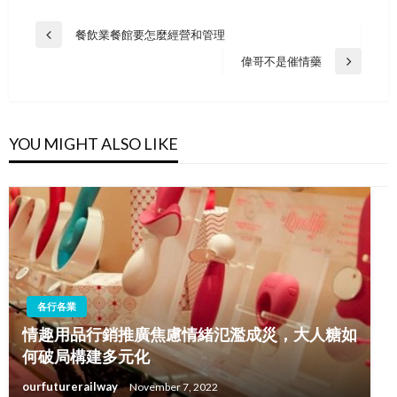
Post
餐飲業餐館要怎麼經營和管理
Previous
navigation
Post
偉哥不是催情藥
Next
Post
YOU MIGHT ALSO LIKE
各行各業
情趣用品行銷推廣焦慮情緒氾濫成災，大人糖如
何破局構建多元化
ourfuturerailway
November 7, 2022