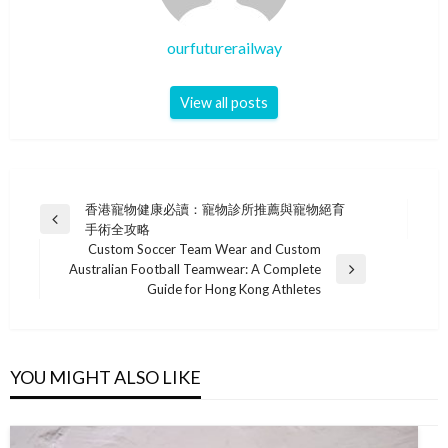
ourfuturerailway
View all posts
Post
香港寵物健康必讀：寵物診所推薦與寵物絕育
Previous
手術全攻略
navigation
Post
Custom Soccer Team Wear and Custom
Australian Football Teamwear: A Complete
Next
Guide for Hong Kong Athletes
Post
YOU MIGHT ALSO LIKE