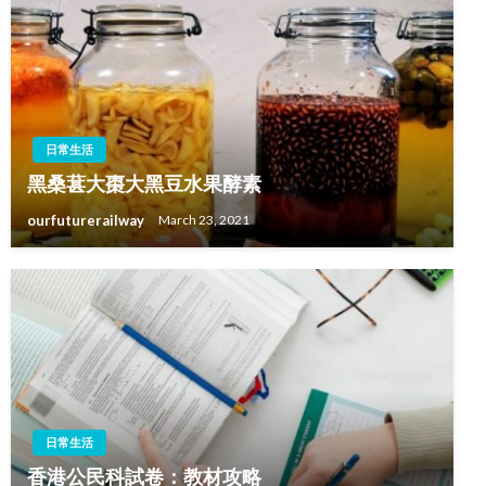
日常生活
黑桑葚大棗大黑豆水果酵素
ourfuturerailway
March 23, 2021
日常生活
香港公民科試卷：教材攻略