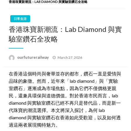
香港珠寶新潮流：LAB DIAMOND 與實驗室鑽石全攻略
日常生活
香港珠寶新潮流：Lab Diamond 與實
驗室鑽石全攻略
Posted
ourfuturerailway
March 27, 2026
on
在香港這個時尚與奢華並存的都市，鑽石一直是愛情與
品味的象徵。然而，近年來「lab diamond」與「實驗
室鑽石」逐漸成為市場焦點，因為它們不僅價格更親
民，還兼具環保與道德價值。對於香港市民而言，lab
diamond 與實驗室鑽石已經不再只是替代品，而是新一
代珠寶的潮流選擇。本文將深入探討，為何 lab
diamond 與實驗室鑽石在香港如此受歡迎，以及如何透
過這兩者展現獨特魅力。