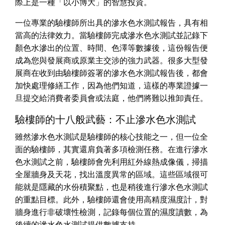
際上是一種「以小博大」的智慧投資。
一位專業的驗樓師所出具的滲水色水測試報告，具有相
當高的法律效力。當驗樓師完成滲水色水測試並記錄下
顏色水滲出的位置、時間、色澤等數據後，這份報告便
成為您與發展商或原業主交涉的強力武器。很多大型發
展商在收到由驗樓師簽署的滲水色水測試報告後，都會
加快處理修繕工作，因為他們知道，這樣的專業證據一
旦提交給消費者委員會或法庭，他們將難以推卸責任。
驗樓師的十八般武藝：不止滲水色水測試
雖然滲水色水測試是驗樓師的核心技能之一，但一位全
面的驗樓師，其實還肩負著多項檢測任務。在進行滲水
色水測試之前，驗樓師會先利用紅外線熱成像儀，掃描
全屋牆身及天花，找出溫度異常的區域。這些區域很可
能就是隱藏的水份積聚點，也是稍後進行滲水色水測試
的重點目標。此外，驗樓師還會使用高精度濕度計，對
牆身進行非破壞性檢測，記錄每個位置的濕度讀數，為
後續的滲水色水測試提供數據支持。