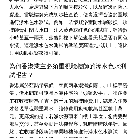
去水位、廚房鋅盤下方的喉管接駁位，以及窗邊的防水
膠邊。當驗樓師完成初步檢查後，便會選擇合適的區域
進行滲水色水測試。例如，若懷疑浴室防水層破損，驗
樓師會封閉去水口，注入藍色或紅色的測試液，靜待數
小時甚至一兩天，然後到樓下單位查看天花是否有同色
水漬。這種滲水色水測試的準確度高達九成以上，遠比
只用肉眼觀察來得可靠。
為何香港業主必須重視驗樓師的滲水色水測
試報告？
香港屬於亞熱帶氣候，春夏兩季潮濕多雨，加上樓宇密
集，滲水問題可說是本港住宅的「頭號殺手」。很多業
主在收樓時為了省下數千元的驗樓師費用，結果入住後
才發現單位嚴重漏水，維修費用動輒數萬甚至數十萬
元。更麻煩的是，若滲水源頭來自樓上單位，您需要與
鄰居交涉，甚至要動用法律程序，耗時隨時以年計。因
此，在收樓階段聘請專業驗樓師進行滲水色水測試，實