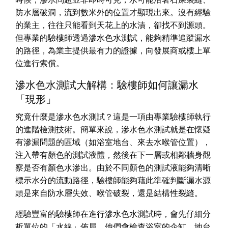
防水層破洞，流到數米外的位置才顯現出來。沒有經驗
的業主，往往只能看到天花上的水漬，卻找不到源頭。
但專業的驗樓師透過滲水色水測試，能夠精準追蹤漏水
的路徑，為業主提供最有力的證據，向發展商或樓上單
位進行索償。
滲水色水測試大解構：驗樓師如何讓漏水
「現形」
究竟什麼是滲水色水測試？這是一項由專業驗樓師執行
的進階檢測技術。簡單來說，滲水色水測試就是在懷疑
有滲漏問題的區域（如浴室地台、來去水喉管位置），
注入帶有顏色的測試液體，然後在下一層或相鄰牆身觀
察是否有顏色水滲出。由於不同顏色的測試液能夠清晰
標示水分的流動路徑，驗樓師能夠藉此準確判斷漏水源
頭是來自防水層失效、喉管破裂，還是結構性裂縫。
經驗豐富的驗樓師在進行滲水色水測試時，會先仔細分
析單位的「水線」佈局。他們會檢查浴室的企缸、地台