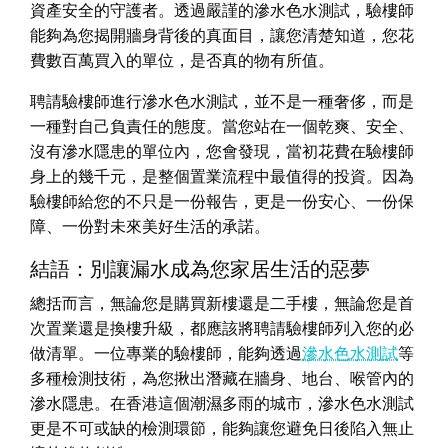
資產安全的守護者。透過嚴謹的滲水色水測試，驗樓師
能夠為您揭開牆身背後的真面目，讓您清楚知道，您花
費數百萬買入的單位，是否真的物有所值。
聘請驗樓師進行滲水色水測試，並不是一種奢侈，而是
一種對自己負責任的態度。當您站在一個乾爽、安全、
沒有滲水隱患的單位內，您會發現，當初花費在驗樓師
身上的幾千元，是整個置業流程中最值得的投資。因為
驗樓師給您的不只是一份報告，更是一份安心、一份保
障、一份對未來美好生活的承諾。
結語：別讓漏水成為您家居生活的惡夢
總括而言，無論您是購買新樓還是二手樓，無論您是首
次置業還是換樓升級，都應該將聘請驗樓師列入您的必
做清單。一位專業的驗樓師，能夠透過
滲水色水測試
等
多種檢測技術，為您揪出潛藏在牆身、地台、喉管內的
滲水隱患。在香港這個潮濕多雨的城市，滲水色水測試
更是不可或缺的檢測環節，能夠讓您避免日後陷入無止