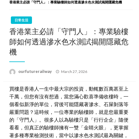
香港業主必請「守門人」：專業驗樓師如何透過滲水色水測試揭開隱藏危機
日常生活
香港業主必請「守門人」：專業驗樓
師如何透過滲水色水測試揭開隱藏危
機
Posted
ourfuturerailway
March 27, 2026
on
買樓是香港人一生中最大宗的投資，動輒數百萬甚至上
千萬，但您有沒有想過，當您滿心歡喜準備收樓時，一
個看似新淨的單位，背後可能隱藏著滲水、石屎剝落等
嚴重問題？這時候，一位專業的驗樓師，就是您最重要
的「守門人」。很多人以為驗樓只是「行行企企」隨便
看看，但真正的驗樓師擁有一雙「金睛火眼」，更掌握
著多種專業檢測技術，當中以滲水色水測試最為關鍵，