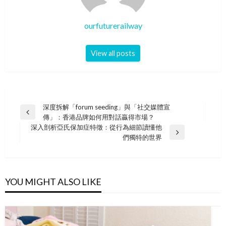
ourfuturerailway
View all posts
Post
深度拆解「forum seeding」與「社交媒體宣
Previous
傳」：香港品牌如何用對話贏得市場？
navigation
Post
深入剖析亞氏保加症特徵：從行為細節讀懂他
Next
們獨特的世界
Post
YOU MIGHT ALSO LIKE