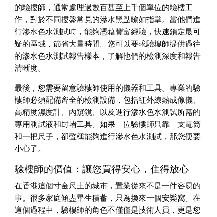
的驗樓師，通常處理過數百甚至上千個單位的驗樓工
作，對於不同樓盤常見的滲水黑點瞭如指掌。當他們進
行滲水色水測試時，能夠憑藉豐富經驗，快速鎖定最可
疑的區域，節省大量時間。您可以要求驗樓師提供過往
的滲水色水測試報告樣本，了解他們的檢測深度和報告
清晰度。
最後，您需要留意驗樓師使用的儀器和工具。專業的驗
樓師必須配備齊全的檢測設備，包括紅外線熱成像儀、
高精度濕度計、內窺鏡、以及進行滲水色水測試所需的
專用測試液和封堵工具。如果一位驗樓師只靠一支電筒
和一把尺子，卻聲稱能夠進行滲水色水測試，那您便要
小心了。
驗樓師的價值：讓您買得安心，住得放心
在香港這個寸金尺土的城市，置業從來不是一件容易的
事。很多家庭傾盡畢生積蓄，只為換來一個安樂窩。在
這個過程中，驗樓師的角色不僅僅是技術人員，更是您