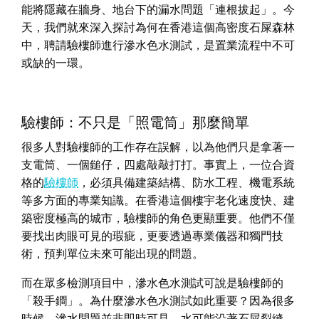
能將隱藏在牆身、地台下的漏水問題「連根拔起」。今
天，我們就來深入探討為何在香港這個高密度石屎森林
中，聘請驗樓師進行滲水色水測試，是置業流程中不可
或缺的一環。
驗樓師：不只是「照電筒」那麼簡單
很多人對驗樓師的工作存在誤解，以為他們只是拿著一
支電筒、一個鎚仔，四處敲敲打打。事實上，一位合資
格的
驗樓師
，必須具備建築結構、防水工程、機電系統
等多方面的專業知識。在香港這個樓宇老化速度快、建
築密度極高的城市，驗樓師的角色更顯重要。他們不僅
要找出肉眼可見的瑕疵，更要透過專業儀器和獨門技
術，預判單位未來可能出現的問題。
而在眾多檢測項目中，滲水色水測試可說是驗樓師的
「殺手鐧」。為什麼滲水色水測試如此重要？因為很多
時候，滲水問題並非即時可見，水可能沿著石屎裂縫、