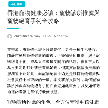
各行各業
香港寵物健康必讀：寵物診所推薦與
寵物絕育手術全攻略
Posted
ourfuturerailway
March 27, 2026
on
在香港，養寵物已經不只是陪伴，更是一種生活態度。
隨著市民對寵物健康的重視，「寵物診所推薦」與「寵
物絕育手術」成為近年來最受關注的話題。很多主人以
為只要定期打針或檢查就足夠，但其實寵物診所推薦的
服務遠不止如此，而寵物絕育手術更是維持寵物健康與
社會責任不可或缺的一環。本文將深入探討，為何寵物
診所推薦與寵物絕育手術在香港如此重要，以及如何透
過這兩者讓毛孩保持最佳狀態。
寵物診所推薦的角色：全方位守護毛孩健康