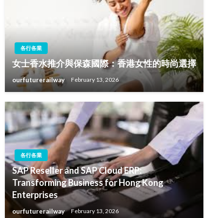
各行各業
女士香水推介與保森國際：香港女性的時尚選擇
ourfuturerailway
February 13, 2026
各行各業
SAP Reseller and SAP Cloud ERP:
Transforming Business for Hong Kong
Enterprises
ourfuturerailway
February 13, 2026