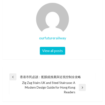
ourfuturerailway
View all posts
Post
香港市民必讀：配眼鏡推薦與近視控制全攻略
Previous
navigation
Zig Zag Stairs UK and Steel Staircase: A
Post
Modern Design Guide for Hong Kong
Next
Readers
Post