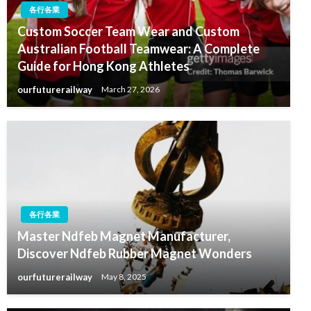
各行各業
Custom Soccer Team Wear and Custom
Australian Football Teamwear: A Complete
Guide for Hong Kong Athletes
ourfuturerailway
March 27, 2026
各行各業
Master Ndfeb Magnet Manufacturer,
Discover Ndfeb Rubber Magnet Wonders
ourfuturerailway
May 8, 2025