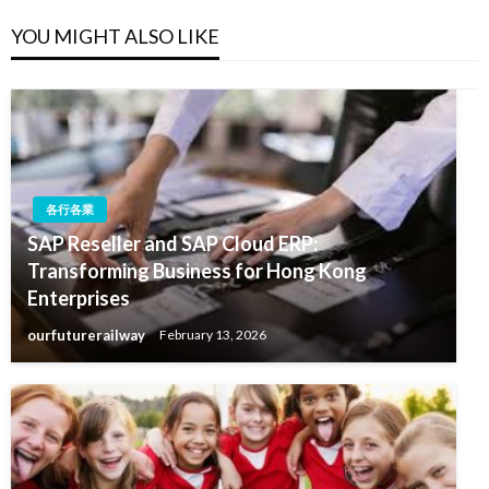
YOU MIGHT ALSO LIKE
各行各業
SAP Reseller and SAP Cloud ERP:
Transforming Business for Hong Kong
Enterprises
ourfuturerailway
February 13, 2026