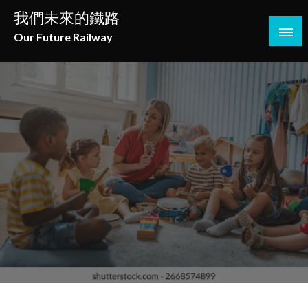
Skip
我們未來的鐵路
to
Our Future Railway
content