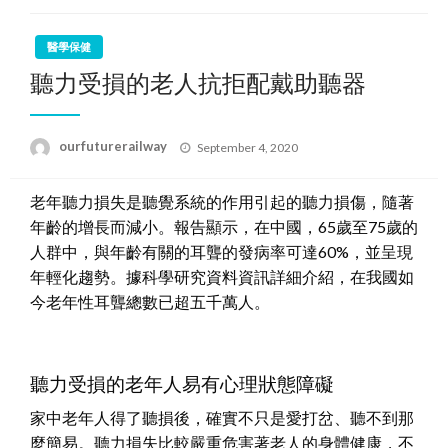
醫學保健
聽力受損的老人抗拒配戴助聽器
Posted
ourfuturerailway
September 4, 2020
on
老年聽力損失是聽覺系統的作用引起的聽力損傷，隨著
年齡的增長而減小。報告顯示，在中國，65歲至75歲的
人群中，與年齡有關的耳聾的發病率可達60%，並呈現
年輕化趨勢。據科學研究資料資訊詳細介紹，在我國如
今老年性耳聾總數已超五千萬人。
聽力受損的老年人易有心理狀態障礙
家中老年人得了聽損後，確實不只是愛打岔、聽不到那
麼簡易。聽力損失比較嚴重危害著老人的身體健康，不