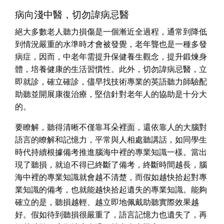
病向淺中醫，切勿諱病忌醫
絕大多數老人聽力損傷是一個漸近全過程，通常到降低
到情況嚴重的水準時才會被發覺，老年聾也是一種多發
病症，因而，中老年需提升保健養生觀念，提升鍛煉身
體，培養健康的生活習慣性。此外，切勿諱病忌醫，立
即就診，確立確診，儘早找技術專業的英語聽力師驗配
助聽並開展康復治療，堅信針對老年人的協助是十分大
的。
要瞭解，聽得清晰不僅靠耳朵裡面，還依靠人的大腦對
語言的瞭解和記憶力，平常與人相處聽講話，如同學生
時代持續根據備考推進腦海中裡的專業知識一樣。當出
現了聽損，就迫不得已終斷了備考，終斷時間越長，腦
海中裡的專業知識就會越不清楚，而假如越快拾起對專
業知識的備考，也就能越快拾起遺失的專業知識。能夠
確立的是，聽損越輕、越立即地佩戴助聽實際效果越
好。假如待到聽損很嚴重了，語言記憶力也遺失了，再