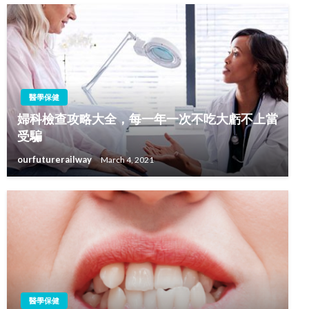
醫學保健
婦科檢查攻略大全，每一年一次不吃大虧不上當
受騙
ourfuturerailway
March 4, 2021
醫學保健