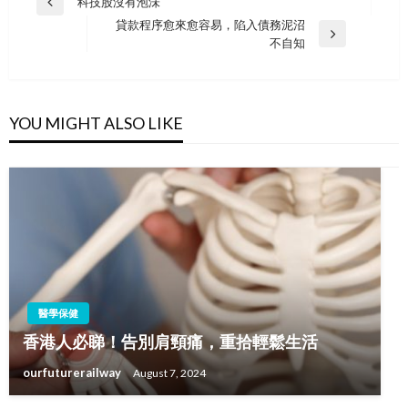
Post
科技股沒有泡沬
Previous
navigation
貸款程序愈來愈容易，陷入債務泥沼
Post
Next
不自知
Post
YOU MIGHT ALSO LIKE
醫學保健
香港人必睇！告別肩頸痛，重拾輕鬆生活
ourfuturerailway
August 7, 2024