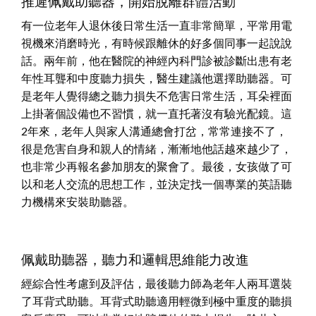
推遲佩戴助聽器，開始脫離群體活動
有一位老年人退休後日常生活一直非常簡單，平常用電
視機來消磨時光，有時候跟離休的好多個同事一起說說
話。兩年前，他在醫院的神經內科門診被診斷出患有老
年性耳聾和中度聽力損失，醫生建議他選擇助聽器。可
是老年人覺得總之聽力損失不危害日常生活，耳朵裡面
上掛著個設備也不習慣，就一直托著沒有驗光配鏡。這
2年來，老年人與家人溝通總會打岔，常常連接不了，
很是危害自身和親人的情緒，漸漸地他話越來越少了，
也非常少再報名參加朋友的聚會了。最後，女孩做了可
以和老人交流的思想工作，並決定找一個專業的英語聽
力機構來安裝助聽器。
佩戴助聽器，聽力和邏輯思維能力改進
經綜合性考慮到及評估，最後聽力師為老年人兩耳選裝
了耳背式助聽。耳背式助聽適用輕微到極中重度的聽損