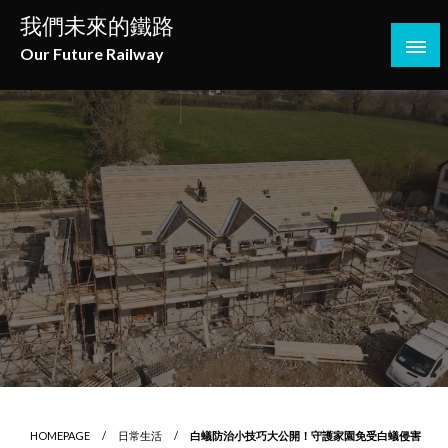
Skip
我們未來的鐵路
to
Our Future Railway
content
HOMEPAGE
日常生活
白蟻防治小技巧大公開！守護家園免受白蟻侵害