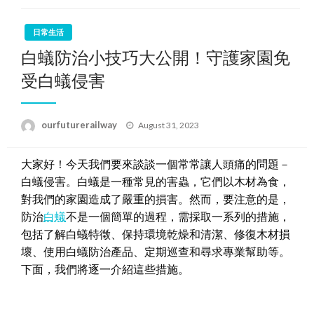
日常生活
白蟻防治小技巧大公開！守護家園免
受白蟻侵害
Posted
ourfuturerailway
August 31, 2023
on
大家好！今天我們要來談談一個常常讓人頭痛的問題－
白蟻侵害。白蟻是一種常見的害蟲，它們以木材為食，
對我們的家園造成了嚴重的損害。然而，要注意的是，
防治
白蟻
不是一個簡單的過程，需採取一系列的措施，
包括了解白蟻特徵、保持環境乾燥和清潔、修復木材損
壞、使用白蟻防治產品、定期巡查和尋求專業幫助等。
下面，我們將逐一介紹這些措施。