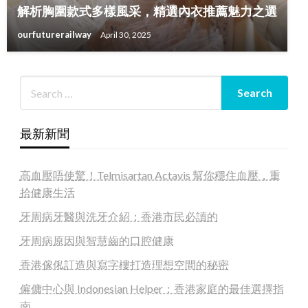
解析胸圍款式多樣風采，精選內衣推薦魅力之選
ourfuturerailway
April 30, 2025
最新新聞
高血壓唔使驚！Telmisartan Actavis 幫你穩住血壓，重
拾健康生活
牙周病牙醫與洗牙介紹：香港市民必讀的
牙周病原因與智慧齒的口腔健康
香港傢俬訂造與寫字樓打造理想空間的秘密
僱傭中心與 Indonesian Helper：香港家庭的最佳選擇指
南