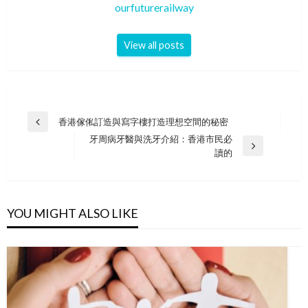
ourfuturerailway
View all posts
Post
香港傢俬訂造與寫字樓打造理想空間的秘密
Previous
navigation
牙周病牙醫與洗牙介紹：香港市民必
Post
Next
讀的
Post
YOU MIGHT ALSO LIKE