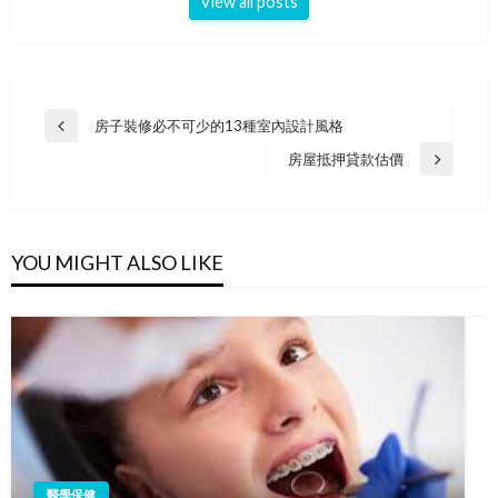
View all posts
Post
房子裝修必不可少的13種室內設計風格
Previous
navigation
Post
房屋抵押貸款估價
Next
Post
YOU MIGHT ALSO LIKE
醫學保健