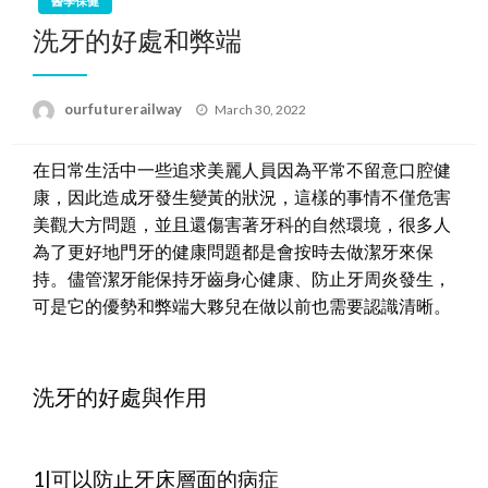
醫學保健
洗牙的好處和弊端
Posted
ourfuturerailway
March 30, 2022
on
在日常生活中一些追求美麗人員因為平常不留意口腔健
康，因此造成牙發生變黃的狀況，這樣的事情不僅危害
美觀大方問題，並且還傷害著牙科的自然環境，很多人
為了更好地門牙的健康問題都是會按時去做潔牙來保
持。儘管潔牙能保持牙齒身心健康、防止牙周炎發生，
可是它的優勢和弊端大夥兒在做以前也需要認識清晰。
洗牙的好處與作用
1|可以防止牙床層面的病症