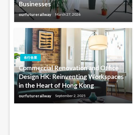
Businesses
ourfuturerailway
March 27, 2026
各行各業
Commercial Renovation and Office
Design HK: Reinventing Workspaces
in the Heart of Hong Kong
ourfuturerailway
September 2, 2025