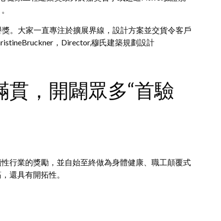
目。
築榮譽獎。大家一直專注於擴展界線，設計方案並交貨令客戶
neBruckner，Director,穆氏建築規劃設計
滿貫，開闢眾多“首驗
續性行業的獎勵，並自始至終做為身體健康、職工顛覆式
筋，還具有開拓性。