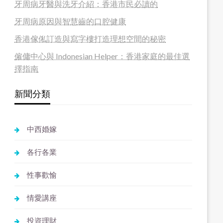
牙周病牙醫與洗牙介紹：香港市民必讀的
牙周病原因與智慧齒的口腔健康
香港傢俬訂造與寫字樓打造理想空間的秘密
僱傭中心與 Indonesian Helper：香港家庭的最佳選
擇指南
新聞分類
中西婚嫁
各行各業
性事歡愉
情愛講座
投資理財