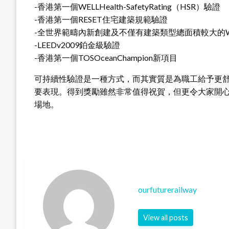
-香港第一個WELLHealth-SafetyRating（HSR）驗證
-香港第一個RESET住宅建築規範驗證
-全世界範疇內新創建及不僅有建築類型總面積較大的W
-LEEDv2009鉑金級驗證
-香港第一個TOSOceanChampion新項目
可持續性驗證是一種方式，而其實質是為職工給予更
要表現。得到獎勵雖然非常值得祝賀，但更令大家開
場地。
ourfuturerailway
View all posts