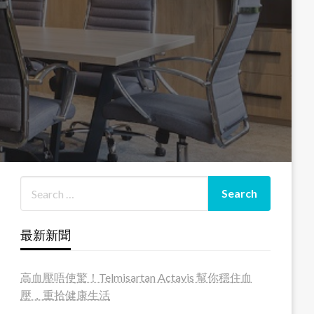
最新新聞
高血壓唔使驚！Telmisartan Actavis 幫你穩住血
壓，重拾健康生活