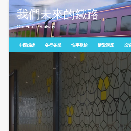
Skip
我們未來的鐵路
to
content
Our Future Railway
中西婚嫁
各行各業
性事歡愉
情愛講座
投