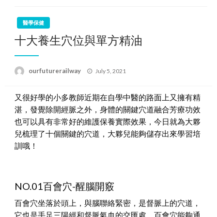
醫學保健
十大養生穴位與單方精油
Posted
ourfuturerailway
July 5, 2021
on
又很好學的小多教師近期在自學中醫的路面上又擁有精
湛，發覺除開經脈之外，身體的關鍵穴道融合芳療功效
也可以具有非常好的維護保養實際效果，今日就為大夥
兒梳理了十個關鍵的穴道，大夥兒能夠儲存出來學習培
訓哦！
NO.01百會穴-醒腦開竅
百會穴坐落於頭上，與腦聯絡緊密，是督脈上的穴道，
它也是手足三陽經和督脈氣血的交匯處。百會穴能夠通