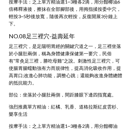
按摩手法：之上單方精油選1~3種各2滴，用分餾椰油6
倍稀釋液後，擦抹在全部腳部後，用拇指揉按委中穴，
輕按3~5秒後放寬，隨後再次輕按，反復開展3分鐘上
下。
NO.08足三裡穴-益壽延年
足三裡穴，是足陽明胃經的關鍵穴道之一，足三裡坐落
於小腿肚兩側，稱為身體健康保健第一要穴，民俗
有“常灸足三裡，勝吃母雞”之說。刺激性足三裡穴，可
使腸胃腸蠕動強有力而規律性，提高消化吸收作用，提
高胃口;改進心肺功能，調整心跳；還能夠改進身體總體
的抵抗能力。
部位：坐落於小腿肚兩側，間距膝眼下邊四指寬處。
強烈推薦單方精油：紅橘、乳香、道格拉斯紅皮雲杉、
樂享生活
按摩手法：之上單方精油選1~3種各2滴，用分餾椰油