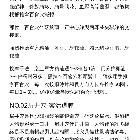
竅醒神，針對頭疼、頭暈眼花、血壓高等難題，都能夠
根據推拿百會穴減輕。
部位：百會穴坐落於頭上正中心線與兩耳朵尖聯線的交
接處。
強烈推薦單方精油：乳香、馬郁蘭、賴比瑞亞香脂、馬
郁蘭
按摩手法：之上單方精油選1~3種各1滴，用分餾椰油
3~5倍稀釋液後，擦抹在百會穴和頭髮上，隨後用手推
拿百會穴，每一次按順時針和反方向方位各推拿50圈，
每日2－3次。頭疼頭暈等狀況能夠合理減輕。
NO.02肩井穴-靈活退腫
肩井穴是足少陽膽經的關鍵俞穴，坐落於肩膀。假如把
人體形容成一口井，肩井穴便是井筒，人體裡的許多經
絡是不是順暢都與其說相關。此穴具備袪風清熱解毒、
靈活退腫的作用，可主冶肩頸酸痛、落枕了、頭疼、眼