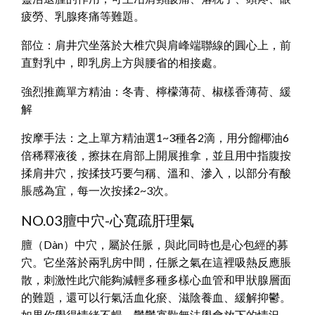
疲勞、乳腺疼痛等難題。
部位：肩井穴坐落於大椎穴與肩峰端聯線的圓心上，前
直對乳中，即乳房上方與腰省的相接處。
強烈推薦單方精油：冬青、檸檬薄荷、椒樣香薄荷、緩
解
按摩手法：之上單方精油選1~3種各2滴，用分餾椰油6
倍稀釋液後，擦抹在肩部上開展推拿，並且用中指腹按
揉肩井穴，按揉技巧要勻稱、溫和、滲入，以部分有酸
脹感為宜，每一次按揉2~3次。
NO.03膻中穴-心寬疏肝理氣
膻（Dàn）中穴，屬於任脈，與此同時也是心包經的募
穴。它坐落於兩乳房中間，任脈之氣在這裡吸熱反應脹
散，刺激性此穴能夠減輕多種多樣心血管和甲狀腺層面
的難題，還可以行氣活血化瘀、滋陰養血、緩解抑鬱。
如果你覺得情緒不暢，鬱鬱寡歡無法學會放下的情況