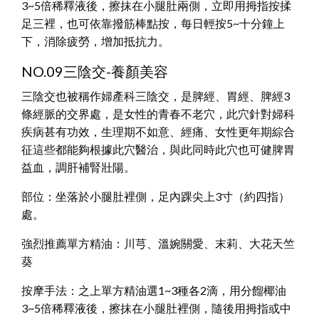
3~5倍稀釋液後，擦抹在小腿肚兩側，立即用拇指按揉
足三裡，也可依靠撥筋棒點按，每日輕按5~十分鐘上
下，消除疲勞，增加抵抗力。
NO.09三陰交-養顏美容
三陰交也被稱作婦產科三陰交，是脾經、胃經、脾經3
條經脈的交界處，是女性的青春不老穴，此穴針對婦科
疾病甚有功效，生理期不如意、經痛、女性更年期綜合
征這些都能夠根據此穴醫治，與此同時此穴也可健脾胃
益血，調肝補腎壯陽。
部位：坐落於小腿肚裡側，足內踝尖上3寸（約四指）
處。
強烈推薦單方精油：川芎、溫婉關愛、末莉、大花天竺
葵
按摩手法：之上單方精油選1~3種各2滴，用分餾椰油
3~5倍稀釋液後，擦抹在小腿肚裡側，隨後用拇指或中