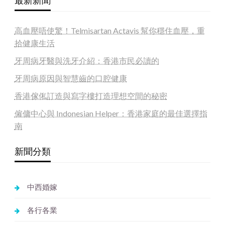
最新新聞
高血壓唔使驚！Telmisartan Actavis 幫你穩住血壓，重
拾健康生活
牙周病牙醫與洗牙介紹：香港市民必讀的
牙周病原因與智慧齒的口腔健康
香港傢俬訂造與寫字樓打造理想空間的秘密
僱傭中心與 Indonesian Helper：香港家庭的最佳選擇指
南
新聞分類
中西婚嫁
各行各業