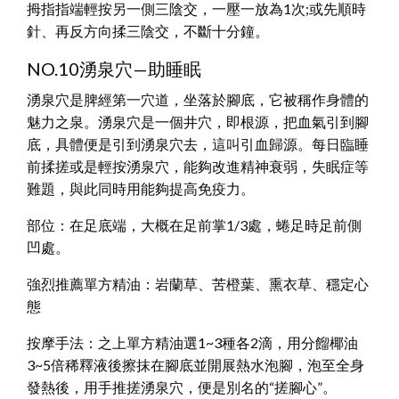
拇指指端輕按另一側三陰交，一壓一放為1次;或先順時
針、再反方向揉三陰交，不斷十分鐘。
NO.10湧泉穴—助睡眠
湧泉穴是脾經第一穴道，坐落於腳底，它被稱作身體的
魅力之泉。湧泉穴是一個井穴，即根源，把血氣引到腳
底，具體便是引到湧泉穴去，這叫引血歸源。每日臨睡
前揉搓或是輕按湧泉穴，能夠改進精神衰弱，失眠症等
難題，與此同時用能夠提高免疫力。
部位：在足底端，大概在足前掌1/3處，蜷足時足前側
凹處。
強烈推薦單方精油：岩蘭草、苦橙葉、熏衣草、穩定心
態
按摩手法：之上單方精油選1~3種各2滴，用分餾椰油
3~5倍稀釋液後擦抹在腳底並開展熱水泡腳，泡至全身
發熱後，用手推搓湧泉穴，便是別名的“搓腳心”。