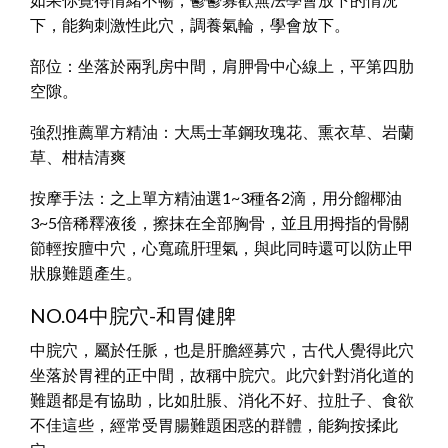
下，能夠刺激性此穴，調養氣輪，學會放下。
部位：坐落於兩乳房中間，肩胛骨中心線上，平第四肋
空隙。
強烈推薦單方精油：大馬士革鋼玫瑰花、熏衣草、岩蘭
草、柑桔清爽
按摩手法：之上單方精油選1~3種各2滴，用分餾椰油
3~5倍稀釋液後，擦抹在全部胸骨，並且用拇指的骨關
節輕按膻中穴，心寬疏肝理氣，與此同時還可以防止甲
狀腺難題產生。
NO.04中脘穴-和胃健脾
中脘穴，屬於任脈，也是肝膽經募穴，古代人覺得此穴
坐落於胃裡的正中間，故稱中脘穴。此穴針對消化道的
難題都是有協助，比如肚脹、消化不好、拉肚子、食欲
不佳這些，經常受胃腸難題困惑的群體，能夠按揉此