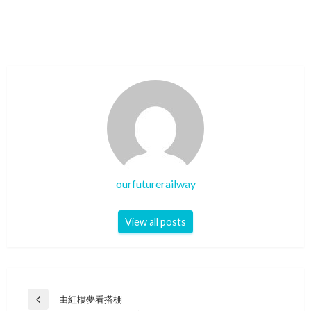
ourfuturerailway
View all posts
Post
由紅樓夢看搭棚
Previous