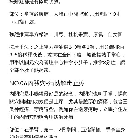
統難題都是有協助功效。
部位：坐落於腹腔，人體正中間盟軍，肚臍眼下3寸
（四指）處。
強烈推薦單方精油：川芎、杜松果實、原氣、仕女圖
按摩手法：之上單方精油選1~3種各1滴，用分餾椰油
3~5倍稀釋液後，擦抹在全部下腹，隨後搓熱手掌心，
用手以關元穴為管理中心推拿小肚子，推拿3分鐘，讓
全部小肚子熱起來。
NO.06內關穴-清熱解毒止疼
內關穴是小腸經最好是的紀念，內關穴也叫手掌，揉內
關穴關鍵的功效便是止疼，尤其是臉部的痛疼，包含三
叉神經痛、牙疼這些。例如你左邊牙疼時，立馬掐住左
手的內關穴能夠合理緩解牙痛。
部位：在手臂，第一、2骨掌間，五指閉攏，手掌全身
肌肉最高點便是內關穴。