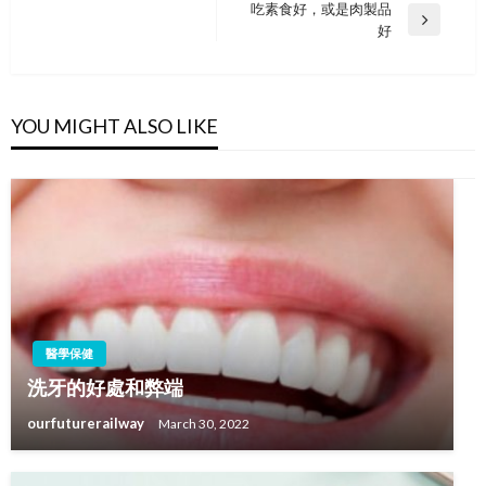
navigation
吃素食好，或是肉製品
Post
Next
好
Post
YOU MIGHT ALSO LIKE
醫學保健
洗牙的好處和弊端
ourfuturerailway
March 30, 2022