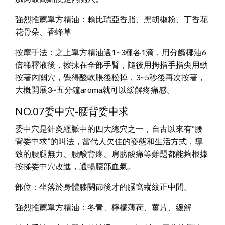
強烈推薦單方精油：賴比瑞亞香脂、黑胡椒粉、丁香花
花骨朵、香蜂草
按摩手法：之上單方精油選1~3種各1滴，用分餾椰油6
倍稀釋液後，擦抹在全部手臂，隨後用拇指手指尖用勁
按著內關穴，覺得酸軟脹後松掉，3~5秒後再次按著，
大概開展3~五分鐘aroma就可以緩解疼痛感。
NO.07委中穴-腰背委中求
委中穴是針灸經脈中的四大總穴之一，自古以來有“腰
背委中求”的叫法，當代人欠佳的姿態和生活方式，導
致的腰腿無力、腰酸背疼、肩膀酸痛等難題都能夠根據
按揉委中穴改進，通暢腰部血氣。
部位：坐落於身體膝關節後才的膕窩縱紋正中間。
強烈推薦單方精油：冬青、檸檬薄荷、薑片、緩解