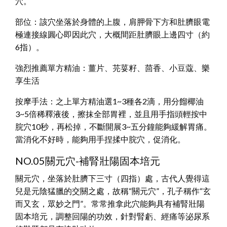
穴。
部位：該穴坐落於身體的上腹，肩胛骨下方和肚臍眼電
極連接線圓心即因此穴，大概間距肚臍眼上邊四寸（約
6指）。
強烈推薦單方精油：薑片、芫荽籽、茴香、小豆蔻、樂
享生活
按摩手法：之上單方精油選1~3種各2滴，用分餾椰油
3~5倍稀釋液後，擦抹全部胃裡，並且用手指頭輕按中
脘穴10秒，再松掉，不斷開展3~五分鐘能夠緩解胃痛。
當消化不好時，能夠用手捏揉中脘穴，促消化。
NO.05關元穴-補腎壯陽固本培元
關元穴，坐落於肚臍下三寸（四指）處，古代人覺得這
兒是元陰猛臘的交關之處，故稱“關元穴”，孔子稱作“玄
而又玄，眾妙之門”。常常推拿此穴能夠具有補腎壯陽
固本培元，調整回陽的功效，針對腎虧、經痛等泌尿系