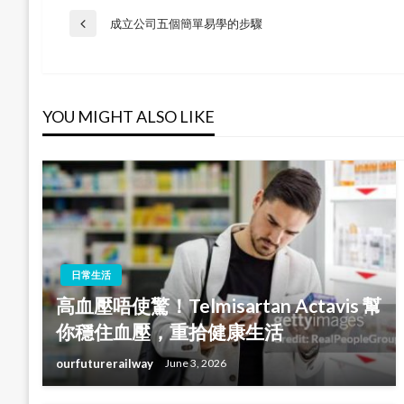
Post
成立公司五個簡單易學的步驟
Previous
Post
navigation
YOU MIGHT ALSO LIKE
日常生活
高血壓唔使驚！Telmisartan Actavis 幫
你穩住血壓，重拾健康生活
ourfuturerailway
June 3, 2026