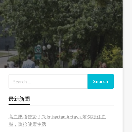
最新新聞
高血壓唔使驚！Telmisartan Actavis 幫你穩住血
壓，重拾健康生活