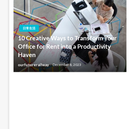
日常生活
10 Creative Ways to Transform Your
Office for Rent into a Productivity
Haven
ourfuturerailway
December 8, 2023