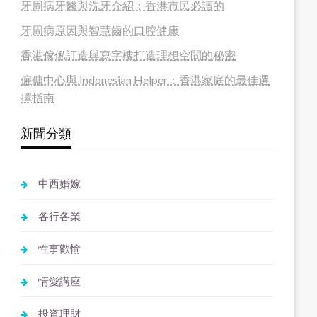
牙周病牙醫與洗牙介紹：香港市民必讀的
牙周病原因與智慧齒的口腔健康
香港傢俬訂造與寫字樓打造理想空間的秘密
僱傭中心與 Indonesian Helper：香港家庭的最佳選
擇指南
新聞分類
中西婚嫁
各行各業
性事歡愉
情愛講座
投資理財