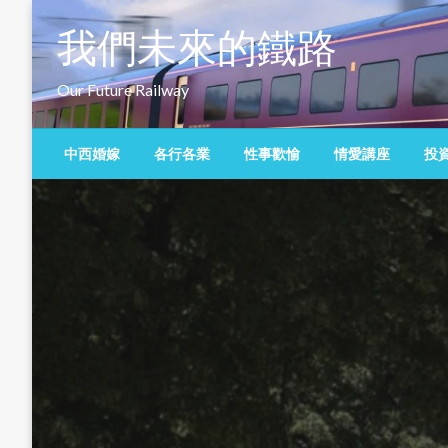
Skip
我們未來的鐵路
to
content
Our Future Railway
中西婚嫁
各行各業
性事歡愉
情愛講座
投