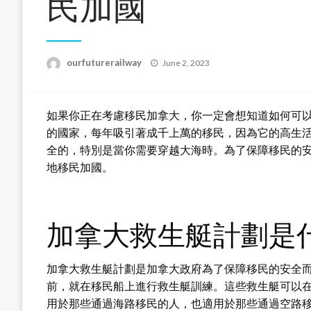
民加國
Posted
ourfuturerailway
June 2, 2023
on
如果你正在考慮移民加拿大，你一定會想知道如何可
的國家，每年吸引著成千上萬的移民，因為它的高生
全的，特別是當你需要穿越大海時。為了保障移民的
地移民加國。
加拿大救生艇計劃是
加拿大救生艇計劃是加拿大政府為了保障移民的安全
前，就在移民船上進行救生艇訓練。這些救生艇可以
用於那些通過海路移民的人，也適用於那些通過空路