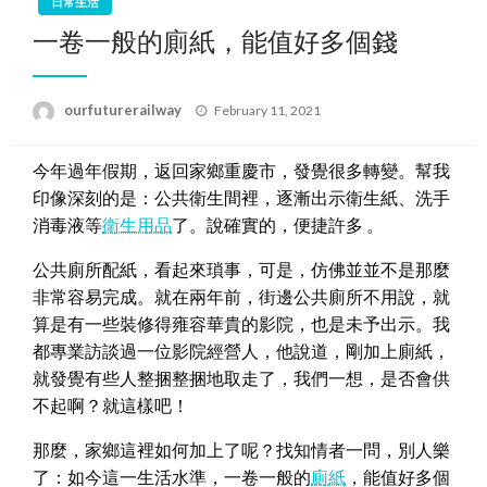
日常生活
一卷一般的廁紙，能值好多個錢
Posted
ourfuturerailway
February 11, 2021
on
今年過年假期，返回家鄉重慶市，發覺很多轉變。幫我
印像深刻的是：公共衛生間裡，逐漸出示衛生紙、洗手
消毒液等
衛生用品
了。說確實的，便捷許多 。
公共廁所配紙，看起來瑣事，可是，仿佛並並不是那麼
非常容易完成。就在兩年前，街邊公共廁所不用說，就
算是有一些裝修得雍容華貴的影院，也是未予出示。我
都專業訪談過一位影院經營人，他說道，剛加上廁紙，
就發覺有些人整捆整捆地取走了，我們一想，是否會供
不起啊？就這樣吧！
那麼，家鄉這裡如何加上了呢？找知情者一問，別人樂
了：如今這一生活水準，一卷一般的
廁紙
，能值好多個