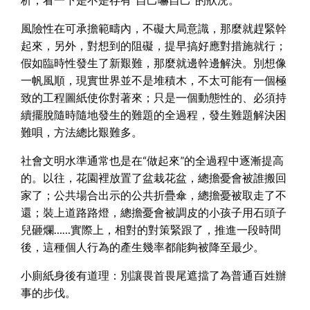
風險性在可承擔範疇內，不礙大局意識，那麼就趕緊幹
起來，另外，對想到的阻礙，提早搞好應對措施就行；
假如臨時性發生了新艱難，那麼就邊幹邊解決。別想像
一帆風順，現實世界並不是堆積木，不太可能有一個極
致的工程圖紙使你對著來；只是一個動態性的、必須持
續擺脫隨時隨地發生的難題的全過程，發生難題解決困
難唄，方法總比艱難多。
社會文明水準通常也是在“做起來”的全過程中逐漸提高
的。以往，花園裡放置了盆栽花盆，總擔憂會被誰搬回
家了；公共場合出示的公共折疊傘，總擔憂被取走了不
還；裝上道路路燈，總擔憂會被調皮的小孩子用石頭子
兒砸爛……實際上，相對的對策緊跟了，推進一段時間
後，這種個人行為的產生幾率都能夠被降至最少。
小廁紙身後有道理：別讓畏首畏尾遮擋了為普通百姓辦
事的步伐。