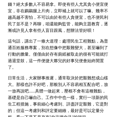
錢？絕大多數人不容易拿。即使有些人尤其貪小便宜便
宜，非在鸕鷀腿上片肉，立即補上就可以了嘛。幾率不
越高越不害怕，不可以由於有些人貪便宜，也不便民利
民了並不是？再聊，咱還能夠監管，能夠主題教育，逐
漸或許見人拿有些人盲目跟風，想辦法管好唄！
這句話，講出了一條大道理：處理民生工程難點，為普
通百姓服務專案，別在想像中把艱難變大，甚至嚇到了
行動的膽量。僅僅由於存有廁紙被取走的很有可能就打
過退堂鼓，這一件便捷大夥兒的好事兒便會始終閒置
了。
日常生活，大家辦事推遲，通常取決於把艱難想成山樣
大。那樣也許不好吧，那般別人不容易相互配合吧，放
一放再說吧……具體一做起來，壓根不會有這種難點，
基礎是自己嚇自己。工作中中也一樣，實行一項新的民
生工程措施，事前細心考慮到、詳盡評定艱難，它是對
的；但這一考慮到和評定要細緻，最好是可以定量分
析，看一下是不是存有“自己嚇自己”的狀況。