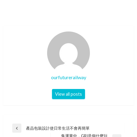
ourfuturerailway
View all posts
Post
產品包裝設計使日常生活不會再簡單
Previous
navigation
集運業中，GRI是個什麼玩
Post