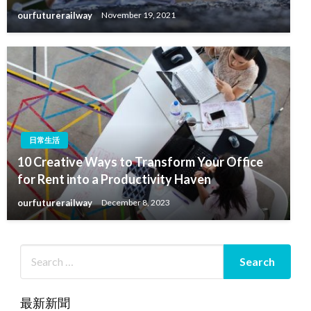
ourfuturerailway
November 19, 2021
日常生活
10 Creative Ways to Transform Your Office
for Rent into a Productivity Haven
ourfuturerailway
December 8, 2023
最新新聞